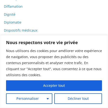
Diffamation
Dignité
Diplomatie
Dispositifs médicaux
Dlct
Nous respectons votre vie privée
Doctolib
Nous utilisons des cookies pour améliorer votre expérience
Documentaire
de navigation, vous proposer des publicités ou des
DODGE
contenus personnalisés et analyser notre trafic. En
cliquant sur "Accepter tout", vous consentez à ce que nous
Donald Trump
utilisions des cookies.
Dons
Accepter tout
Doxxing
Droit
Personnaliser
Décliner tout
Droit de la consommation