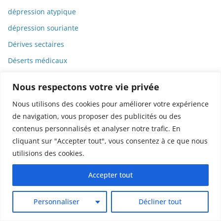
dépression atypique
dépression souriante
Dérives sectaires
Déserts médicaux
Désinformation
Nous respectons votre vie privée
Dessin
Nous utilisons des cookies pour améliorer votre expérience
Dessins animés
de navigation, vous proposer des publicités ou des
Déterminisme
contenus personnalisés et analyser notre trafic. En
cliquant sur "Accepter tout", vous consentez à ce que nous
Detox
utilisions des cookies.
Dette
Dette immunitaire
Accepter tout
Deux-roues
Personnaliser
Décliner tout
DGCCRF