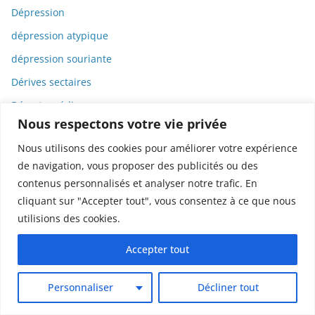
Dépression
dépression atypique
dépression souriante
Dérives sectaires
Déserts médicaux
Nous respectons votre vie privée
Désinformation
Nous utilisons des cookies pour améliorer votre expérience
Dessin
de navigation, vous proposer des publicités ou des
Dessins animés
contenus personnalisés et analyser notre trafic. En
Déterminisme
cliquant sur "Accepter tout", vous consentez à ce que nous
utilisions des cookies.
Detox
Dette
Accepter tout
Dette immunitaire
Personnaliser
Décliner tout
Deux-roues
DGCCRF