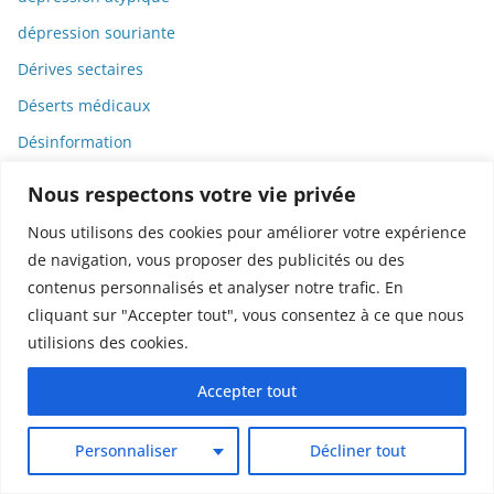
dépression souriante
Dérives sectaires
Déserts médicaux
Désinformation
Dessin
Nous respectons votre vie privée
Dessins animés
Nous utilisons des cookies pour améliorer votre expérience
Déterminisme
de navigation, vous proposer des publicités ou des
contenus personnalisés et analyser notre trafic. En
Detox
cliquant sur "Accepter tout", vous consentez à ce que nous
Dette
utilisions des cookies.
Dette immunitaire
Accepter tout
Deux-roues
DGCCRF
Personnaliser
Décliner tout
Diabète