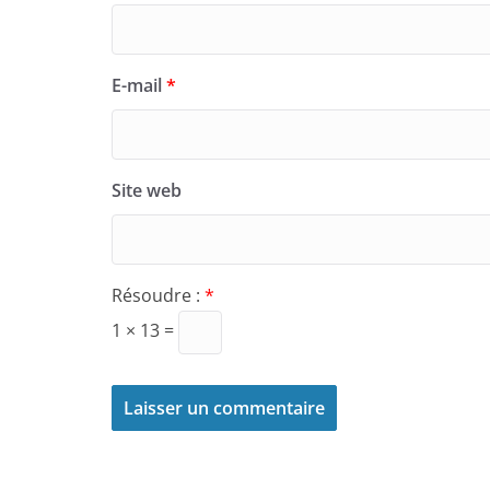
E-mail
*
Site web
Résoudre :
*
1 × 13 =