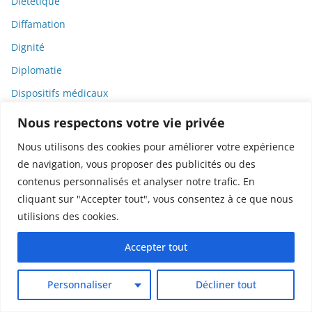
Diététique
Diffamation
Dignité
Diplomatie
Dispositifs médicaux
Dlct
Nous respectons votre vie privée
Doctolib
Nous utilisons des cookies pour améliorer votre expérience
Documentaire
de navigation, vous proposer des publicités ou des
contenus personnalisés et analyser notre trafic. En
DODGE
cliquant sur "Accepter tout", vous consentez à ce que nous
Donald Trump
utilisions des cookies.
Dons
Accepter tout
Doxxing
Droit
Personnaliser
Décliner tout
Droit de la consommation