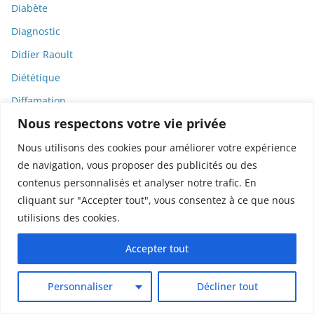
Diabète
Diagnostic
Didier Raoult
Diététique
Diffamation
Nous respectons votre vie privée
Dignité
Diplomatie
Nous utilisons des cookies pour améliorer votre expérience
de navigation, vous proposer des publicités ou des
Dispositifs médicaux
contenus personnalisés et analyser notre trafic. En
Dlct
cliquant sur "Accepter tout", vous consentez à ce que nous
Doctolib
utilisions des cookies.
Documentaire
Accepter tout
DODGE
Donald Trump
Personnaliser
Décliner tout
Dons