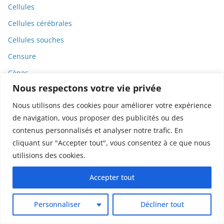
Cellules
Cellules cérébrales
Cellules souches
Censure
Cèpes
Nous respectons votre vie privée
CERN
Nous utilisons des cookies pour améliorer votre expérience
Cerveau
de navigation, vous proposer des publicités ou des
Champignons
contenus personnalisés et analyser notre trafic. En
Chant
cliquant sur "Accepter tout", vous consentez à ce que nous
utilisions des cookies.
Charbon
Charlatanisme
Accepter tout
Charles III
Personnaliser
Décliner tout
Chatbots
ChatGPT