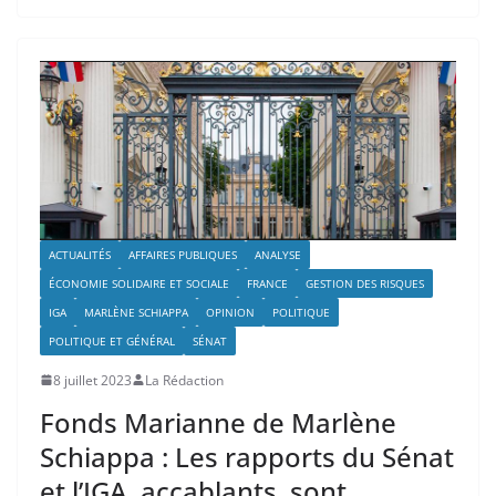
ACTUALITÉS
AFFAIRES PUBLIQUES
ANALYSE
ÉCONOMIE SOLIDAIRE ET SOCIALE
FRANCE
GESTION DES RISQUES
IGA
MARLÈNE SCHIAPPA
OPINION
POLITIQUE
POLITIQUE ET GÉNÉRAL
SÉNAT
8 juillet 2023
La Rédaction
Fonds Marianne de Marlène
Schiappa : Les rapports du Sénat
et l’IGA, accablants, sont