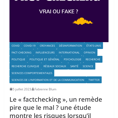
COVID
COVID-19
CROYANCES
DÉSINFORMATION
ÉTATS-UNIS
FACT-CHECKING
INFLUENCEURS
INTERNATIONAL
OPINION
POLITIQUE
POLITIQUE ET GÉNÉRAL
PSYCHOLOGIE
RECHERCHE
RECHERCHE CLINIQUE
RÉSEAUX SOCIAUX
SANTÉ
SCIENCE
SCIENCES COMPORTEMENTALES
SCIENCES DE L'INFORMATION ET DE LA COMMUNICATION
TWITTER
5 juillet 2023
Fabienne Blum
Le « factchecking », un remède
pire que le mal ? une étude
montre les risques lorsqu’il