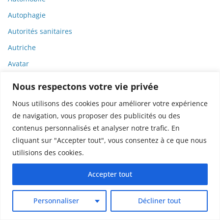
Autophagie
Autorités sanitaires
Autriche
Avatar
Axiété
Nous respectons votre vie privée
Bactéries
Nous utilisons des cookies pour améliorer votre expérience
Bamlanivimab
de navigation, vous proposer des publicités ou des
contenus personnalisés et analyser notre trafic. En
Bandes dessinées
cliquant sur "Accepter tout", vous consentez à ce que nous
Banque
utilisions des cookies.
Banque de France
Accepter tout
BD
Biais
Personnaliser
Décliner tout
Biais cognitifs