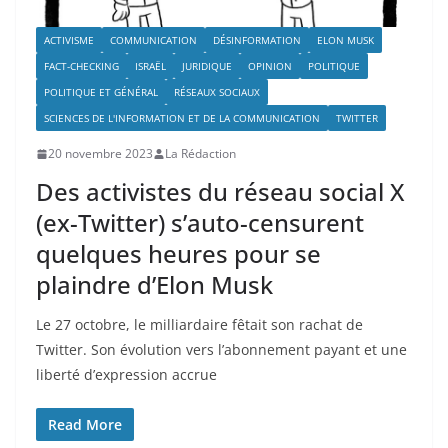
ACTIVISME
COMMUNICATION
DÉSINFORMATION
ELON MUSK
FACT-CHECKING
ISRAËL
JURIDIQUE
OPINION
POLITIQUE
POLITIQUE ET GÉNÉRAL
RÉSEAUX SOCIAUX
SCIENCES DE L'INFORMATION ET DE LA COMMUNICATION
TWITTER
20 novembre 2023
La Rédaction
Des activistes du réseau social X
(ex-Twitter) s’auto-censurent
quelques heures pour se
plaindre d’Elon Musk
Le 27 octobre, le milliardaire fêtait son rachat de
Twitter. Son évolution vers l’abonnement payant et une
liberté d’expression accrue
Read More