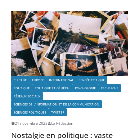
CULTURE
EUROPE
INTERNATIONAL
PENSÉE CRITIQUE
POLITIQUE
POLITIQUE ET GÉNÉRAL
PSYCHOLOGIE
RECHERCHE
RÉSEAUX SOCIAUX
SCIENCES DE L'INFORMATION ET DE LA COMMUNICATION
SCIENCES POLITIQUES
TWITTER
21 novembre 2023
La Rédaction
Nostalgie en politique : vaste