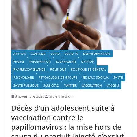
ANTIVAX
CLANISME
COVID
COVID-19
DÉSINFORMATION
FRANCE
INFORMATION
JOURNALISME
OPINION
PHARMACOVIGILANCE
POLITIQUE
POLITIQUE ET GÉNÉRAL
PSYCHOLOGIE
PSYCHOLOGIE DE GROUPE
RÉSEAUX SOCIAUX
SANTÉ
SANTÉ PUBLIQUE
SARS-COV2
TWITTER
VACCINATION
VACCINS
8 novembre 2023
Fabienne Blum
Décès d’un adolescent suite à
vaccination contre le
papillomavirus : la mise hors de
cause du produit injecté n’exclut