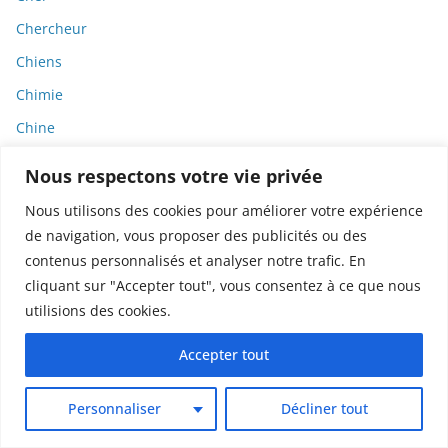
Chercheur
Chiens
Chimie
Chine
Chirurgie
Nous respectons votre vie privée
Chlorure de vinyle
Nous utilisons des cookies pour améliorer votre expérience
Choléra
de navigation, vous proposer des publicités ou des
Christian Perronne
contenus personnalisés et analyser notre trafic. En
cliquant sur "Accepter tout", vous consentez à ce que nous
Chronique
utilisions des cookies.
Chronobiologie
Accepter tout
Cigarettes
Cinéma
Personnaliser
Décliner tout
Circulation