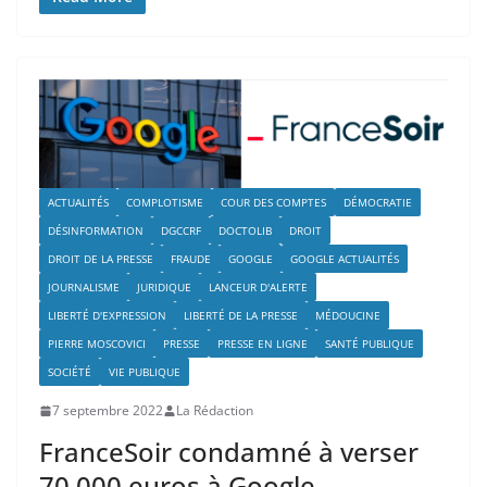
ACTUALITÉS
COMPLOTISME
COUR DES COMPTES
DÉMOCRATIE
DÉSINFORMATION
DGCCRF
DOCTOLIB
DROIT
DROIT DE LA PRESSE
FRAUDE
GOOGLE
GOOGLE ACTUALITÉS
JOURNALISME
JURIDIQUE
LANCEUR D'ALERTE
LIBERTÉ D'EXPRESSION
LIBERTÉ DE LA PRESSE
MÉDOUCINE
PIERRE MOSCOVICI
PRESSE
PRESSE EN LIGNE
SANTÉ PUBLIQUE
SOCIÉTÉ
VIE PUBLIQUE
7 septembre 2022
La Rédaction
FranceSoir condamné à verser
70 000 euros à Google