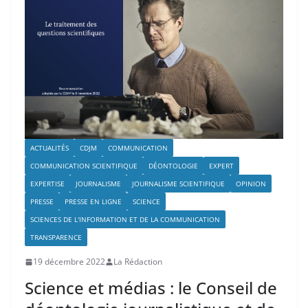
ACTUALITÉS
CDJM
COMMUNICATION
COMMUNICATION SCIENTIFIQUE
DÉONTOLOGIE
EXPERT
EXPERTISE
JOURNALISME
JOURNALISME SCIENTIFIQUE
OPINION
PRESSE
PRESSE EN LIGNE
SCIENCE
SCIENCES DE L'INFORMATION ET DE LA COMMUNICATION
TRANSPARENCE
19 décembre 2022
La Rédaction
Science et médias : le Conseil de