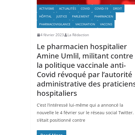
ACTIVISME
ACTUALITÉS
COVID
COVID-19
DROIT
HÔPITAL
JUSTICE
PARLEMENT
PHARMACIEN
PHARMACOVIGILANCE
VACCINATION
VACCINS
4 février 2023
La Rédaction
Le pharmacien hospitalier
Amine Umlil, militant contre
la politique vaccinale anti-
Covid révoqué par l’autorité
administrative des praticien
hospitaliers
C’est l’intéressé lui-même qui a annoncé la
nouvelle le 4 février sur le réseau social Twitter. 
s’était positionné contre