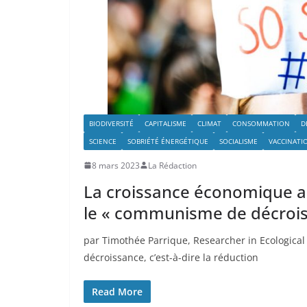
BIODIVERSITÉ
CAPITALISME
CLIMAT
CONSOMMATION
D
SCIENCE
SOBRIÉTÉ ÉNERGÉTIQUE
SOCIALISME
VACCINATI
8 mars 2023
La Rédaction
La croissance économique a
le « communisme de décrois
par Timothée Parrique, Researcher in Ecological
décroissance, c’est-à-dire la réduction
Read More