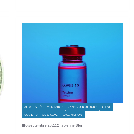
AFFAIRES RÉGLEMENTAIRES
CANSINO BIOLOGICS
CHINE
COVID-19
SARS-COV2
VACCINATION
6 septembre 2022
Fabienne Blum