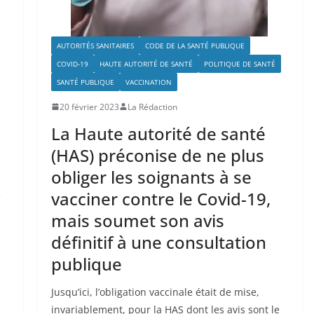
AUTORITÉS SANITAIRES
CODE DE LA SANTÉ PUBLIQUE
COVID-19
HAUTE AUTORITÉ DE SANTÉ
POLITIQUE DE SANTÉ
SANTÉ PUBLIQUE
VACCINATION
20 février 2023
La Rédaction
La Haute autorité de santé
(HAS) préconise de ne plus
obliger les soignants à se
vacciner contre le Covid-19,
e
mais soumet son avis
définitif à une consultation
publique
Jusqu’ici, l’obligation vaccinale était de mise,
invariablement, pour la HAS dont les avis sont le