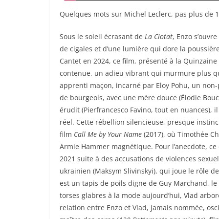
Quelques mots sur Michel Leclerc, pas plus de 1
Sous le soleil écrasant de
La Ciotat
, Enzo s’ouvr
de cigales et d’une lumière qui dore la poussièr
Cantet en 2024, ce film, présenté à la Quinzaine
contenue, un adieu vibrant qui murmure plus qu’i
apprenti maçon, incarné par Eloy Pohu, un non-pr
de bourgeois, avec une mère douce (Élodie Bouc
érudit (Pierfrancesco Favino, tout en nuances), il 
réel. Cette rébellion silencieuse, presque instinc
film
Call Me by Your Name
(2017), où Timothée Ch
Armie Hammer magnétique. Pour l’anecdote, ce 
2021 suite à des accusations de violences sexu
ukrainien (Maksym Slivinskyi), qui joue le rôle d
est un tapis de poils digne de Guy Marchand, le 
torses glabres à la mode aujourd’hui, Vlad arbo
relation entre Enzo et Vlad, jamais nommée, osc