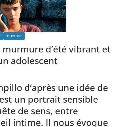
E
SOCIOLOGIE
n murmure d’été vibrant et
un adolescent
pillo d’après une idée de
est un portrait sensible
ête de sens, entre
veil intime. Il nous évoque