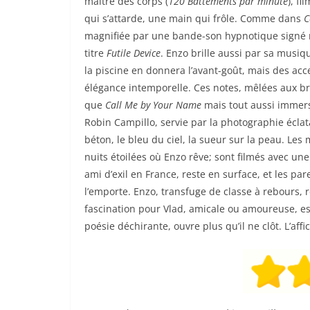
maître des corps (
120 Battements par minute
), f
qui s’attarde, une main qui frôle. Comme dans
C
magnifiée par une bande-son hypnotique signé n
titre
Futile Device
. Enzo brille aussi par sa musiqu
la piscine en donnera l’avant-goût, mais des acc
élégance intemporelle. Ces notes, mêlées aux br
que
Call Me by Your Name
mais tout aussi immers
Robin Campillo, servie par la photographie éclat
béton, le bleu du ciel, la sueur sur la peau. Les
nuits étoilées où Enzo rêve; sont filmés avec une
ami d’exil en France, reste en surface, et les pa
l’emporte. Enzo, transfuge de classe à rebours, 
fascination pour Vlad, amicale ou amoureuse, es
poésie déchirante, ouvre plus qu’il ne clôt. L’affic