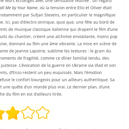
ilme leurs échanges avec une sensualité feutrée : un regard
all Me by Your Name
, où la tension entre Elio et Oliver était
otamment par Sufjan Stevens, en particulier le magnifique
e. Ici, pas d’électro onirique, quoi que, une fête au bord de
ents de musique classique italienne qui drapent le film d’une
uits du chantier, créent une alchimie envoûtante, moins pop
ive, donnant au film une âme vibrante. La mise en scène de
ante de Jeanne Lapoirie, sublime les textures : le grain du
 moments de fragilité, comme ce dîner familial tendu, des
 justesse. L’évocation de la guerre en Ukraine via Vlad et son
rents, d’Enzo restent un peu esquissés. Mais l’émotion
refuse le confort bourgeois pour un ailleurs authentique. Sa
t une quête d’un monde plus vrai. Le dernier plan, d’une
he du film en est d’ailleurs tirée.