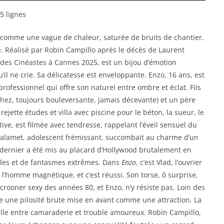
5 lignes
e comme une vague de chaleur, saturée de bruits de chantier,
e. Réalisé par Robin Campillo après le décès de Laurent
 des Cinéastes à Cannes 2025, est un bijou d’émotion
l ne crie. Sa délicatesse est enveloppante. Enzo, 16 ans, est
ofessionnel qui offre son naturel entre ombre et éclat. Fils
hez, toujours bouleversante, jamais décevante) et un père
rejette études et villa avec piscine pour le béton, la sueur, le
tive, est filmée avec tendresse, rappelant l’éveil sensuel du
alamet, adolescent frémissant, succombait au charme d’un
dernier a été mis au placard d’Hollywood brutalement en
elles et de fantasmes extrêmes. Dans
Enzo
, c’est Vlad, l’ouvrier
e l’homme magnétique, et c’est réussi. Son torse, ô surprise,
crooner sexy des années 80, et Enzo, n’y résiste pas. Loin des
re une pilosité brute mise en avant comme une attraction. La
ille entre camaraderie et trouble amoureux. Robin Campillo,