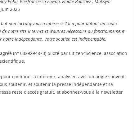
Eloy Pohu, Pierfrancesco Favino, Élodie Bouchez ; Maksym
 juin 2025
ut non lucratif vous a intéressé ? Il a pour autant un coût !
i de notre site internet et d’autres nécessaire au fonctionnement
ir notre indépendance. Votre soutien est indispensable.
 agréé (n° 0329X94873) piloté par Citizen4Science, association
scientifique.
pour continuer à informer, analyser, avec un angle souvent
us soutenir, et soutenir la presse indépendante et sa
resse reste d’accès gratuit, et abonnez-vous à la newsletter