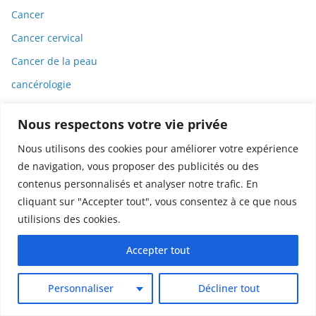
Cancer
Cancer cervical
Cancer de la peau
cancérologie
Candida
Nous respectons votre vie privée
Candidémie
Nous utilisons des cookies pour améliorer votre expérience
Candidose
de navigation, vous proposer des publicités ou des
CanSino Biologics
contenus personnalisés et analyser notre trafic. En
Capitalisme
cliquant sur "Accepter tout", vous consentez à ce que nous
utilisions des cookies.
Capitole
Cardiologie
Accepter tout
Carte de presse
Personnaliser
Décliner tout
Cassava Science